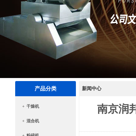
产品分类
新闻中心
南京润
+
干燥机
+
混合机
+
粉碎机