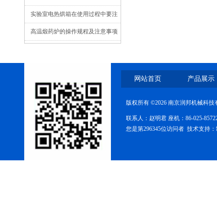
实验室电热烘箱在使用过程中要注
意什么？
高温煅药炉的操作规程及注意事项
网站首页
产品展示
版权所有 ©2026 南京润邦机械科
联系人：赵明君 座机：86-025-85
您是第296345位访问者 技术支持：