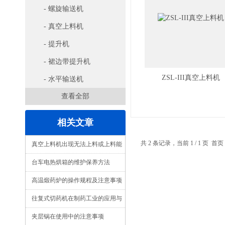
- 螺旋输送机
- 真空上料机
- 提升机
- 裙边带提升机
ZSL-III真空上料机
- 水平输送机
查看全部
相关文章
共 2 条记录，当前 1 / 1 页
真空上料机出现无法上料或上料能
力小了怎么办？
台车电热烘箱的维护保养方法
高温煅药炉的操作规程及注意事项
往复式切药机在制药工业的应用与
优化
夹层锅在使用中的注意事项