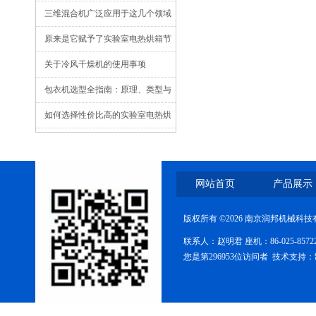
三维混合机广泛应用于这几个领域
原来是它赋予了实验室电热烘箱节
能又环保的能力！
关于冷风干燥机的使用事项
包衣机选型全指南：原理、类型与
医药/食品场景适配详解​
如何选择性价比高的实验室电热烘
箱？
网站首页
产品展示
版权所有 ©2026 南京润邦机械科
联系人：赵明君 座机：86-025-85
您是第296953位访问者 技术支持：