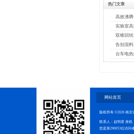
热门文章
高效沸腾
FZG-系列真空干燥箱
实验室高
双锥回转
告别混料
台车电热
糖衣机
网站首页
版权所有 ©2026 
DMH干热灭菌柜
联系人：赵明君 座机：8
您是第296953位访