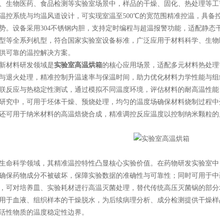
生物医药、食品检测等实验室场景中，样品的干燥、固化、热处理等工
温控系统与均温风道设计，可实现室温至500℃的宽范围精准控温，具备控
势。设备采用304不锈钢内胆，支持定时编程与超温报警功能，适配静态
型等全系列机型，符合国家实验室设备标准，广泛应用于材料科学、生物
供可靠的温控解决方案。
材料研发领域是
实验室高温烘箱
的核心应用场景，适配多元材料热处理
与退火处理，精准控制升温速率与保温时间，助力优化材料力学性能与组
联反应与热稳定性测试，通过模拟不同温度环境，评估材料的耐高温性能
研究中，可用于坯体干燥、预烧处理，均匀的温度场确保材料烧制过程中
还可用于纳米材料的高温焙烧合成，精准调控反应温度以控制纳米颗粒的
命科学领域，其精准温控特性凸显核心实验价值。在药物研发实验室中
确保药物成分不被破坏，保障实验数据的准确性与可靠性；同时可用于中
，可对培养皿、实验耗材进行高温灭菌处理，替代传统高压灭菌锅的部分
用于血液、组织样本的干燥脱水，为后续病理分析、成分检测提供干燥样
活性物质的温度稳定性边界。