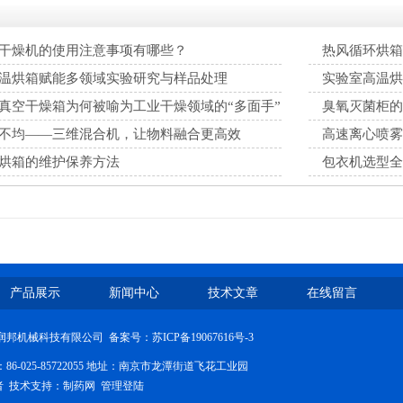
干燥机的使用注意事项有哪些？
热风循环烘箱
温烘箱赋能多领域实验研究与样品处理
实验室高温烘
真空干燥箱为何被喻为工业干燥领域的“多面手”
臭氧灭菌柜的
不均——三维混合机，让物料融合更高效
高速离心喷雾
烘箱的维护保养方法
包衣机选型全
解​
产品展示
新闻中心
技术文章
在线留言
南京润邦机械科技有限公司 备案号：
苏ICP备19067616号-3
6-025-85722055 地址：南京市龙潭街道飞花工业园
问者 技术支持：
制药网
管理登陆