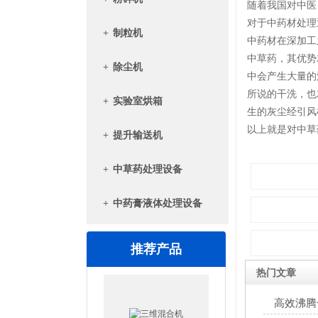
随着我国对中医
对于中药材处理
+
制粒机
中药材在深加工
中草药，其优势
+
除尘机
中会产生大量的
所说的干洗，也
+
实验室烘箱
生的灰尘经引风
以上就是对中草
+
提升输送机
+
中草药处理设备
+
中药膏液体处理设备
推荐产品
热门文章
三维混合机
高效沸腾