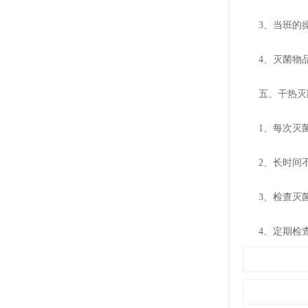
3、当班的操
糖衣机
4、灭菌物品
五、干热灭菌
1、每次灭菌
2、长时间不
DMH干热灭菌柜
3、检查灭菌
4、定期检查
蒸煮锅