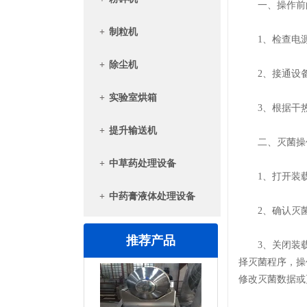
一、操作前
+
制粒机
1、检查电源
+
除尘机
2、接通设备
+
实验室烘箱
3、根据干热
+
提升输送机
二、灭菌操
+
中草药处理设备
1、打开装载一
+
中药膏液体处理设备
2、确认灭菌
推荐产品
3、关闭装载
择灭菌程序，操
修改灭菌数据或