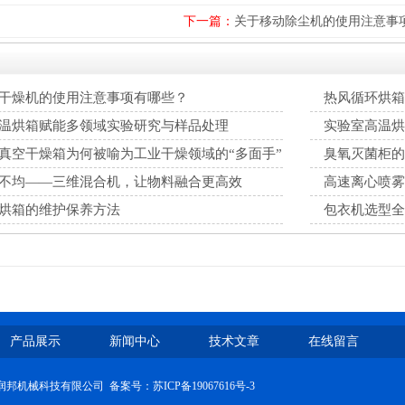
下一篇：
关于移动除尘机的使用注意事
干燥机的使用注意事项有哪些？
热风循环烘箱
温烘箱赋能多领域实验研究与样品处理
实验室高温烘
真空干燥箱为何被喻为工业干燥领域的“多面手”
臭氧灭菌柜的
不均——三维混合机，让物料融合更高效
高速离心喷雾
烘箱的维护保养方法
包衣机选型全
解​
产品展示
新闻中心
技术文章
在线留言
南京润邦机械科技有限公司 备案号：
苏ICP备19067616号-3