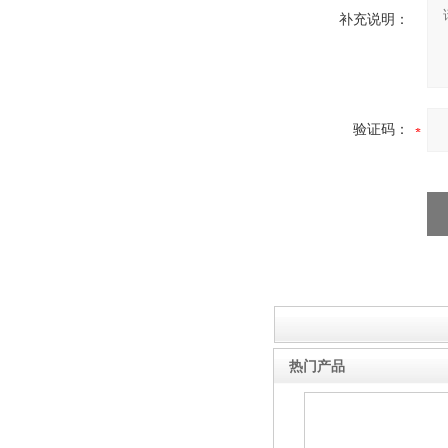
糖衣机
补充说明：
验证码：
DMH干热灭菌柜
蒸煮锅
热门产品