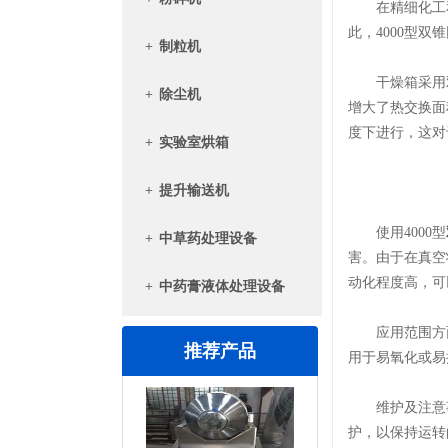
在精细化工和
此，4000型
+
制粒机
干燥箱采用双
+
除尘机
增大了热交换面
度下进行，这对
+
实验室烘箱
+
提升输送机
使用4000型
+
中草药处理设备
害。由于在真空
动化程度高，可
+
中药膏液体处理设备
应用范围方面
推荐产品
用于易氧化或易
维护及注意事
护，以保持运转