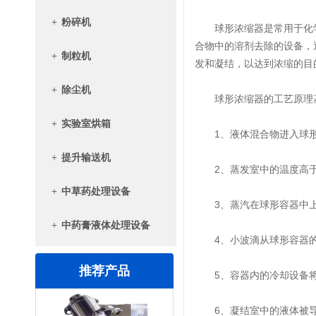
+
粉碎机
球形浓缩器是常用于化学
合物中的溶剂去除的设备，
+
制粒机
发和凝结，以达到浓缩的目
+
除尘机
球形浓缩器的工艺原理基
+
实验室烘箱
1、液体混合物进入球形
+
提升输送机
2、蒸发室中的温度高于
+
中草药处理设备
3、蒸汽在球形容器中上
+
中药膏液体处理设备
4、小波滴从球形容器的
推荐产品
5、容器内的冷却设备将
三维混合机
6、凝结室中的液体被导