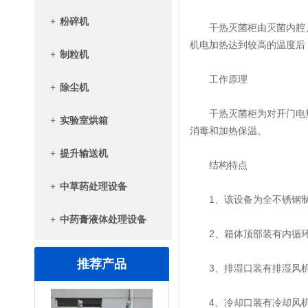
+
粉碎机
干热灭菌柜由灭菌内腔、
机电加热达到较高的温度后
+
制粒机
工作原理
+
除尘机
干热灭菌柜为对开门电热
+
实验室烘箱
消毒和加热保温。
+
提升输送机
结构特点
+
中草药处理设备
1、该设备为全不锈钢制作
+
中药膏液体处理设备
2、箱体顶部装有内循环风
推荐产品
3、排湿口装有排湿风机
4、冷却口装有冷却风机