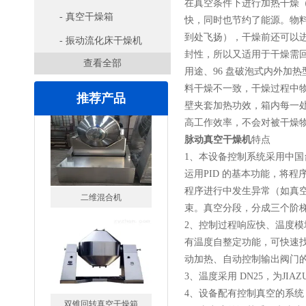
在真空条件下进行加热干燥（
- 真空干燥箱
快，同时也节约了能源。物
到处飞扬），干燥前还可以
- 振动流化床干燥机
封性，所以又适用于干燥需
查看全部
用途、96 盘破泡式内外加
料干燥不一致，干燥过程中
推荐产品
壁夹套加热功效，箱内每一
高工作效率，不会对被干燥
脉动真空干燥机
特点
1、本设备控制系统采用中国
运用PID 的基本功能，将
程序进行中发生异常（如真
束。真空分段，分成三个阶
双锥回转真空干燥箱
2、控制过程响应快、温度模块
有温度自整定功能，可快速找
动加热、自动控制输出阀门
3、温度采用 DN25，为J
4、设备配有控制真空的系