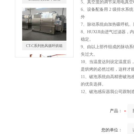
5、真空度的调节采用电真
CT-C系列热风循环烘箱
6、设备配备用 2 级排水系
外
7、脉动系统由加热吸呼机
8、HUXIJI由进气过滤
稳定。
9、由以上部件组成的脉动
FZG-系列真空干燥箱
失过大。
10、当温度达到设定温度后
是烘烤的必然过程，这样才
11、破泡系统由高精密破
的优良选择。
12、破泡感应器我公司跟
糖衣机
产品：
您的单位：