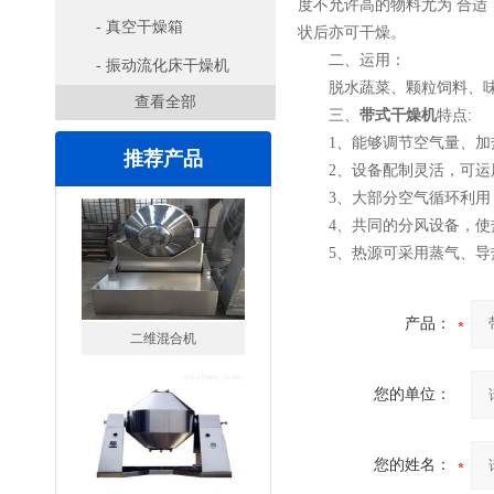
度不允许高的物料尤为 合
- 真空干燥箱
状后亦可干燥。
二、运用：
- 振动流化床干燥机
脱水蔬菜、颗粒饲料、味精
查看全部
三、
带式干燥机
特点:
1、能够调节空气量、加热
推荐产品
2、设备配制灵活，可运用
3、大部分空气循环利用
4、共同的分风设备，使热
5、热源可采用蒸气、导热
产品：
二维混合机
您的单位：
您的姓名：