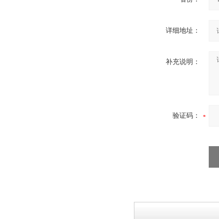
详细地址：
DMH干热灭菌柜
补充说明：
蒸煮锅
验证码：
包衣机