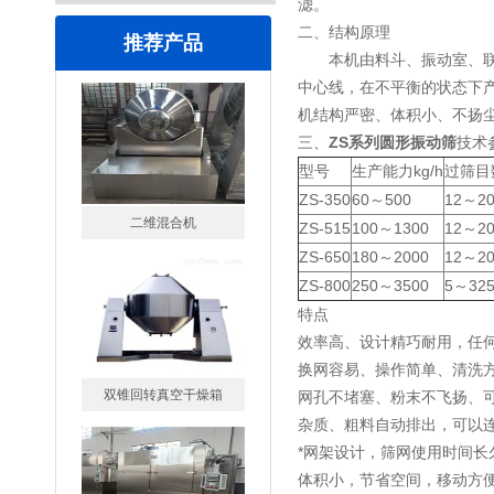
滤。
二、结构原理
推荐产品
本机由料斗、振动室、联轴
中心线，在不平衡的状态下
机结构严密、体积小、不扬
三、
ZS系列圆形振动筛
技术
型号
生产能力kg/h
过筛目
ZS-350
60～500
12～20
二维混合机
ZS-515
100～1300
12～20
ZS-650
180～2000
12～20
ZS-800
250～3500
5～32
特点
效率高、设计精巧耐用，任
换网容易、操作简单、清洗
双锥回转真空干燥箱
网孔不堵塞、粉末不飞扬、可筛
杂质、粗料自动排出，可以
*网架设计，筛网使用时间长
体积小，节省空间，移动方